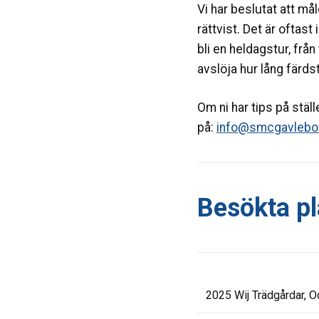
Vi har beslutat att mål
rättvist. Det är oftast
bli en heldagstur, från
avslöja hur lång färds
Om ni har tips på stäl
på:
info@smcgavlebo
Besökta pl
2025 Wij Trädgårdar, 