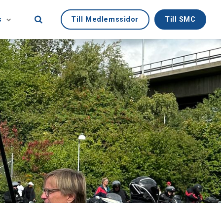
Till Medlemssidor
Till SMC
s