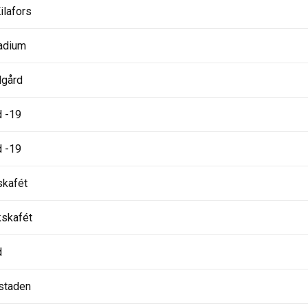
ilafors
adium
lgård
d -19
d -19
skafét
kskafét
d
staden