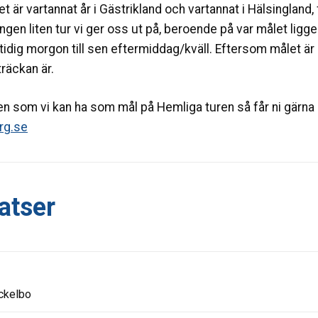
et är vartannat år i Gästrikland och vartannat i Hälsingland, 
 ingen liten tur vi ger oss ut på, beroende på var målet ligg
 tidig morgon till sen eftermiddag/kväll. Eftersom målet är 
träckan är.
len som vi kan ha som mål på Hemliga turen så får ni gärna
rg.se
atser
Ockelbo