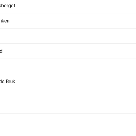
sberget
riken
rd
ds Bruk