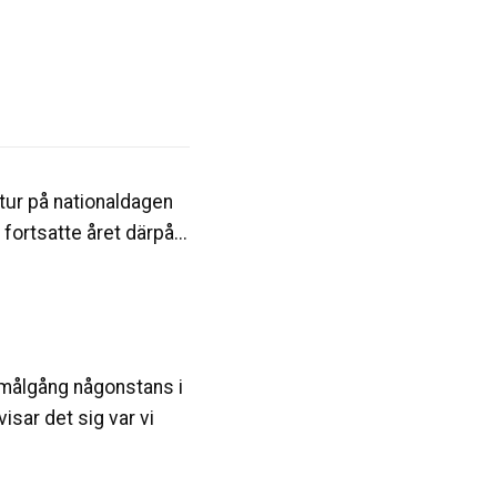
tur på nationaldagen
 fortsatte året därpå...
m målgång någonstans i
sar det sig var vi