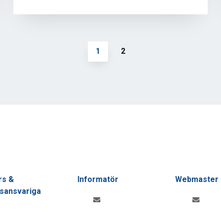
1
2
rs &
Informatör
Webmaster
gsansvariga
informator@smcvast.se
webmaster@smcva