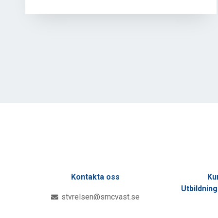
Kontakta oss
Ku
Utbildnin
styrelsen@smcvast.se