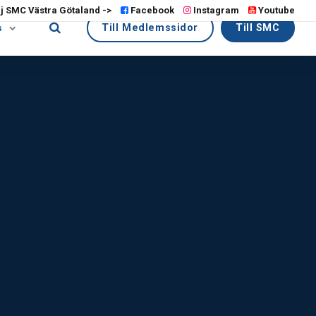
lj SMC Västra Götaland ->
Facebook
Instagram
Youtube
Till Medlemssidor
Till SMC
s