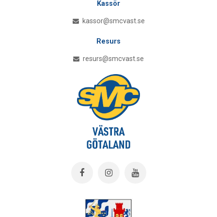
Kassör
kassor@smcvast.se
Resurs
resurs@smcvast.se