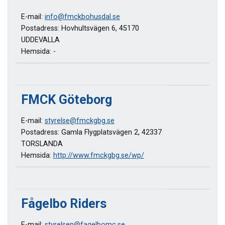
E-mail:
info@fmckbohusdal.se
Postadress: Hovhultsvägen 6, 45170
UDDEVALLA
Hemsida: -
FMCK Göteborg
E-mail:
styrelse@fmckgbg.se
Postadress: Gamla Flygplatsvägen 2, 42337
TORSLANDA
Hemsida:
http://www.fmckgbg.se/wp/
Fågelbo Riders
E-mail:
styrelsen@fagelbomc.se