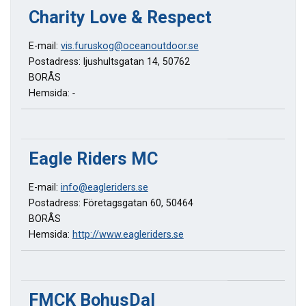
Charity Love & Respect
E-mail:
vis.furuskog@oceanoutdoor.se
Postadress: ljushultsgatan 14, 50762
BORÅS
Hemsida:
-
Eagle Riders MC
E-mail:
info@eagleriders.se
Postadress: Företagsgatan 60, 50464
BORÅS
Hemsida:
http://www.eagleriders.se
FMCK BohusDal