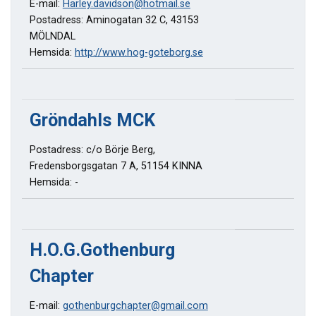
E-mail:
Harley.davidson@hotmail.se
Postadress: Aminogatan 32 C, 43153
MÖLNDAL
Hemsida:
http://www.hog-goteborg.se
Gröndahls MCK
Postadress: c/o Börje Berg,
Fredensborgsgatan 7 A, 51154 KINNA
Hemsida: -
H.O.G.Gothenburg
Chapter
E-mail:
gothenburgchapter@gmail.com