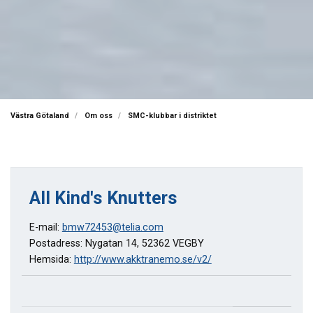
Västra Götaland
Om oss
SMC-klubbar i distriktet
All Kind's Knutters
E-mail:
bmw72453@telia.com
Postadress: Nygatan 14, 52362 VEGBY
Hemsida:
http://www.akktranemo.se/v2/