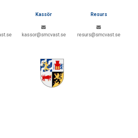
Kassör
Resurs
st.se
kassor@smcvast.se
resurs@smcvast.se