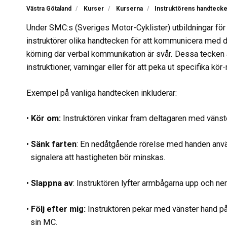
Västra Götaland
Kurser
Kurserna
Instruktörens handteck
Under SMC:s (Sveriges Motor-Cyklister) utbildningar för
instruktörer olika handtecken för att kommunicera med de
körning där verbal kommunikation är svår. Dessa tecken 
instruktioner, varningar eller för att peka ut specifika kö
Exempel på vanliga handtecken inkluderar:
•
Kör om:
Instruktören vinkar fram deltagaren med vänst
•
Sänk farten
: En nedåtgående rörelse med handen anvä
signalera att hastigheten bör minskas.
•
Slappna av
: Instruktören lyfter armbågarna upp och ner
•
Följ efter mig:
Instruktören pekar med vänster hand p
sin MC.