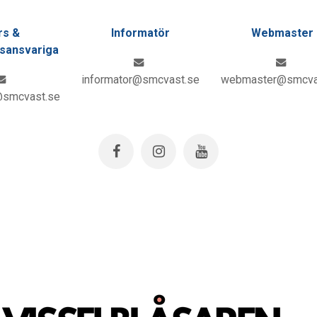
rs &
Informatör
Webmaster
gsansvariga
informator@smcvast.se
webmaster@smcva
@smcvast.se