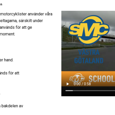
en
 motorcyklister använder våra
ltagarna, särskilt under
används för att ge
r-moment.
er hand.
nds för att
.
å bakdelen av