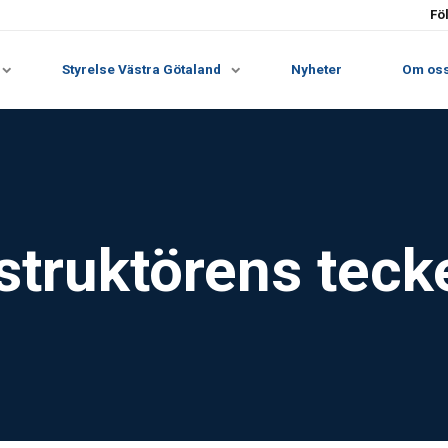
Fö
Styrelse Västra Götaland
Nyheter
Om os
struktörens teck