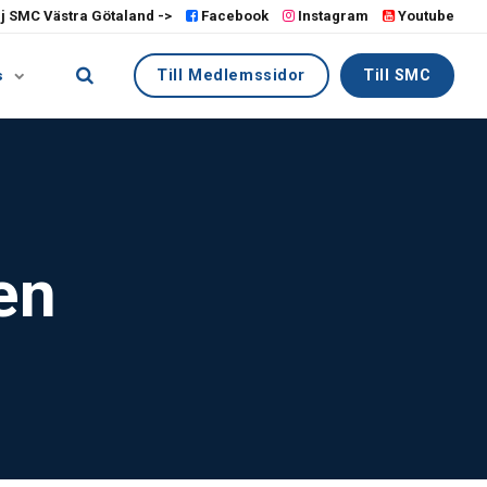
lj SMC Västra Götaland ->
Facebook
Instagram
Youtube
Till Medlemssidor
Till SMC
s
en