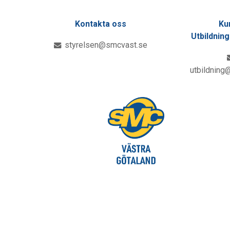
Kontakta oss
Ku
Utbildnin
styrelsen@smcvast.se
utbildning