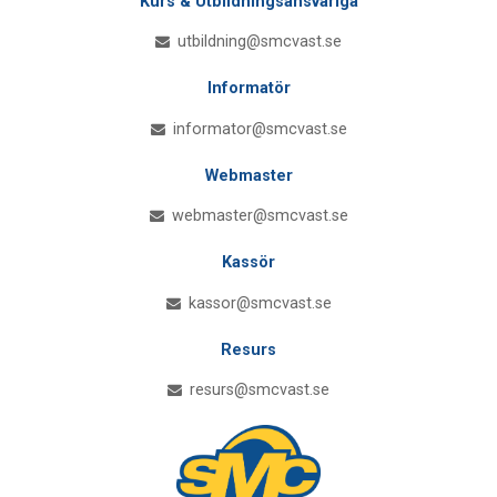
Kurs & Utbildningsansvariga
utbildning@smcvast.se
Informatör
informator@smcvast.se
Webmaster
webmaster@smcvast.se
Kassör
kassor@smcvast.se
Resurs
resurs@smcvast.se