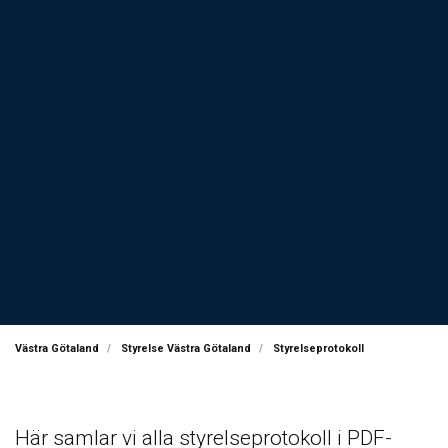
Västra Götaland
Styrelse Västra Götaland
Styrelseprotokoll
Här samlar vi alla styrelseprotokoll i PDF-