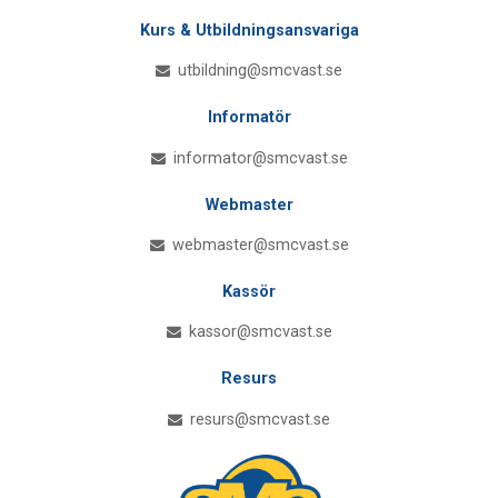
Kurs & Utbildningsansvariga
utbildning@smcvast.se
Informatör
informator@smcvast.se
Webmaster
webmaster@smcvast.se
Kassör
kassor@smcvast.se
Resurs
resurs@smcvast.se