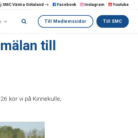
lj SMC Västra Götaland ->
Facebook
Instagram
Youtube
Till Medlemssidor
Till SMC
s
mälan till
6 kör vi på Kinnekulle,