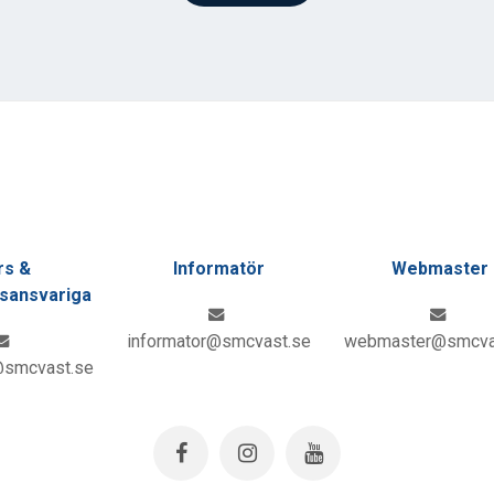
rs &
Informatör
Webmaster
gsansvariga
informator@smcvast.se
webmaster@smcva
@smcvast.se