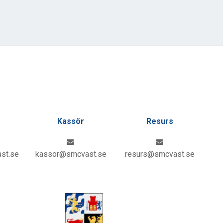
Kassör
Resurs
st.se
kassor@smcvast.se
resurs@smcvast.se