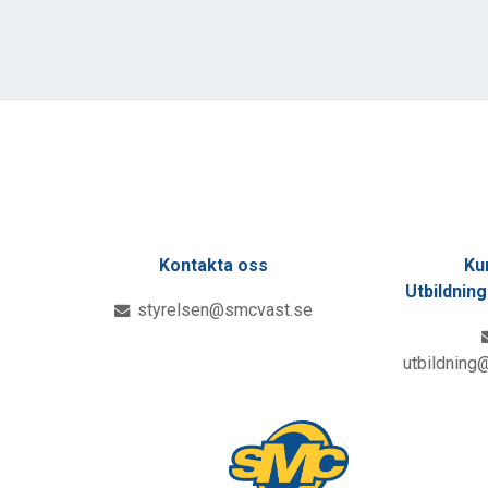
Kontakta oss
Ku
Utbildnin
styrelsen@smcvast.se
utbildning