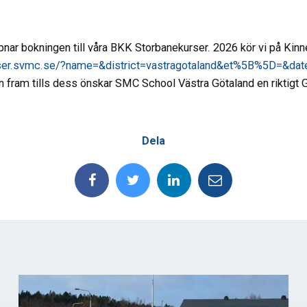
ar bokningen till våra BKK Storbanekurser. 2026 kör vi på Kinn
rser.svmc.se/?name=&district=vastragotaland&et%5B%5D=&dat
fram tills dess önskar SMC School Västra Götaland en riktigt Go
Dela