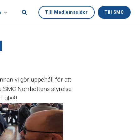
Till Medlemssidor
Till SMC
n
l
nnan vi gör uppehåll för att
ffa SMC Norrbottens styrelse
 Luleå!