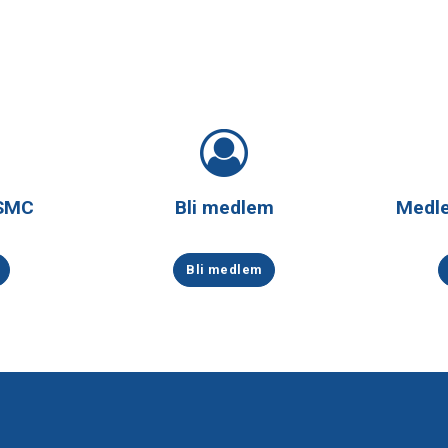
 SMC
Bli medlem
Medl
Bli medlem