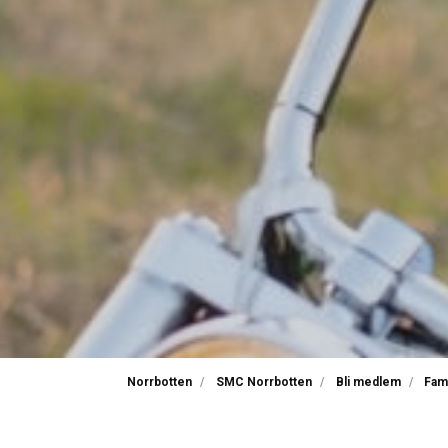
Norrbotten
SMC Norrbotten
Bli medlem
Fam