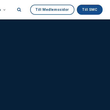
Till Medlemssidor
Till SMC
n