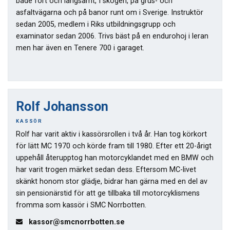
både fort och långsamt, I skogen, på grus- och
asfaltvägarna och på banor runt om i Sverige. Instruktör
sedan 2005, medlem i Riks utbildningsgrupp och
examinator sedan 2006. Trivs bäst på en endurohoj i leran
men har även en Tenere 700 i garaget.
Rolf Johansson
KASSÖR
Rolf har varit aktiv i kassörsrollen i två år. Han tog körkort
för lätt MC 1970 och körde fram till 1980. Efter ett 20-årigt
uppehåll återupptog han motorcyklandet med en BMW och
har varit trogen märket sedan dess. Eftersom MC-livet
skänkt honom stor glädje, bidrar han gärna med en del av
sin pensionärstid för att ge tillbaka till motorcyklismens
fromma som kassör i SMC Norrbotten.
kassor@smcnorrbotten.se