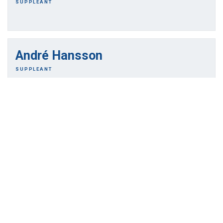
SUPPLEANT
André Hansson
SUPPLEANT
Åk
till
toppen
NORRBOTTEN
Valberedning
Anders Jonsson
VALBEREDNING