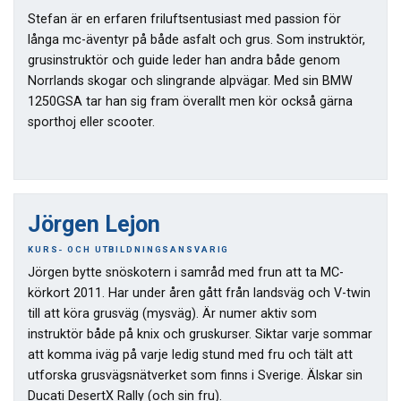
Stefan är en erfaren friluftsentusiast med passion för
långa mc-äventyr på både asfalt och grus. Som instruktör,
grusinstruktör och guide leder han andra både genom
Norrlands skogar och slingrande alpvägar. Med sin BMW
1250GSA tar han sig fram överallt men kör också gärna
sporthoj eller scooter.
Jörgen Lejon
KURS- OCH UTBILDNINGSANSVARIG
Jörgen bytte snöskotern i samråd med frun att ta MC-
körkort 2011. Har under åren gått från landsväg och V-twin
till att köra grusväg (mysväg). Är numer aktiv som
instruktör både på knix och gruskurser. Siktar varje sommar
att komma iväg på varje ledig stund med fru och tält att
utforska grusvägsnätverket som finns i Sverige. Älskar sin
Ducati DesertX Rally (och sin fru).