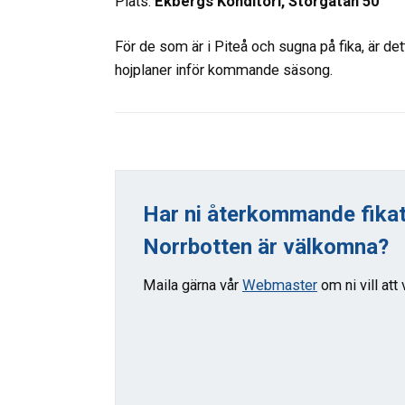
Plats:
Ekbergs Konditori, Storgatan 50
För de som är i Piteå och sugna på fika, är dett
hojplaner inför kommande säsong.
Har ni återkommande fikatr
Norrbotten är välkomna?
Maila gärna vår
Webmaster
om ni vill att 