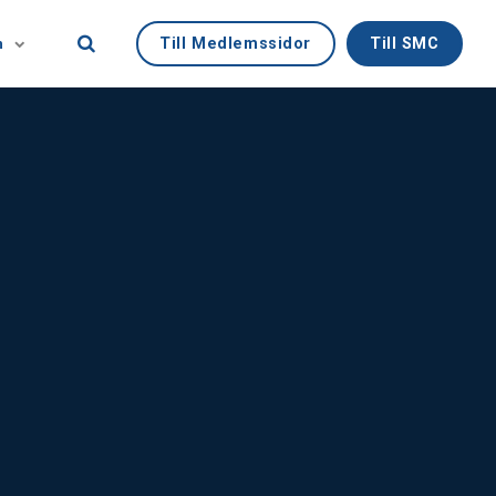
Till Medlemssidor
Till SMC
n