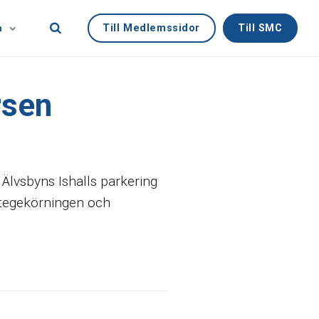
Till Medlemssidor
Till SMC
n
rsen
Älvsbyns Ishalls parkering
ortegekörningen och