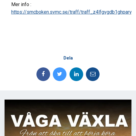
Mer info :
https://smcboken.svmc.se/traff/traff_z4lfgvgdb1ghpary
Dela