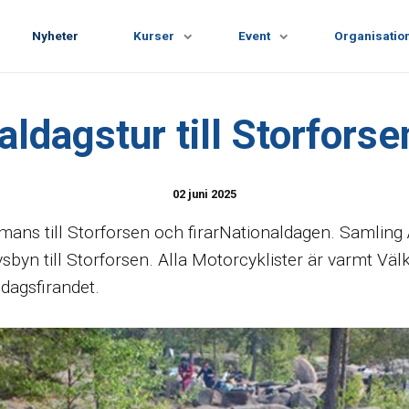
Nyheter
Kurser
Event
Organisatio
ldagstur till Storforse
02 juni 2025
ans till Storforsen och firarNationaldagen.
Samling 
lvsbyn till Storforsen. Alla Motorcyklister är varmt Vä
dagsfirandet.