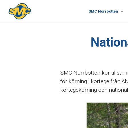
SMC Norrbotten
Nationa
SMC Norrbotten kör tillsamm
för körning i kortege från Ä
kortegekörning och national