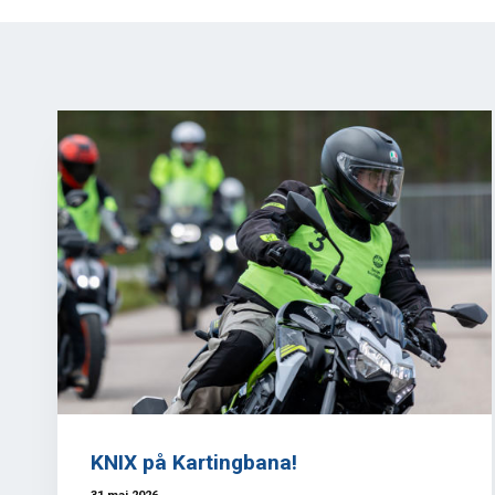
KNIX på Kartingbana!