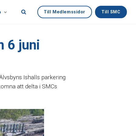
Till Medlemssidor
Till SMC
n
n 6 juni
Älvsbyns Ishalls parkering
lkomna att delta i SMCs