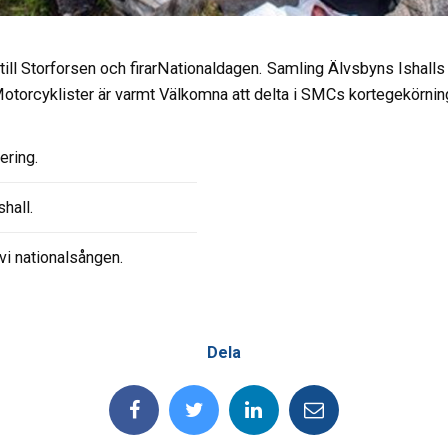
ill Storforsen och firarNationaldagen.
Samling Älvsbyns Ishalls 
 Motorcyklister är varmt Välkomna att delta i SMCs kortegekörnin
ering.
hall.
vi nationalsången.
Dela