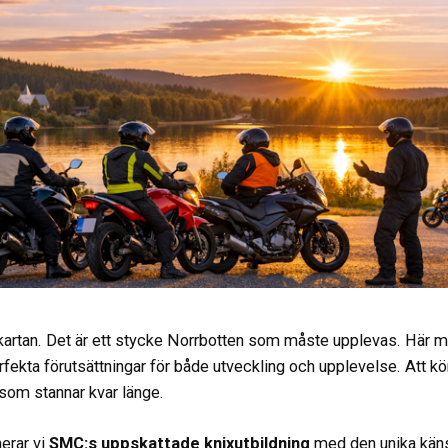
å kartan. Det är ett stycke Norrbotten som måste upplevas. Här m
fekta förutsättningar för både utveckling och upplevelse. Att kö
t som stannar kvar länge.
erar vi
SMC:s uppskattade knixutbildning
med den unika känsl