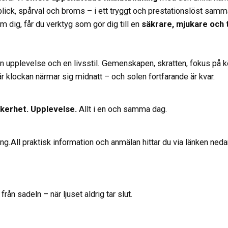
blick, spårval och broms – i ett tryggt och prestationslöst samm
m dig, får du verktyg som gör dig till en
säkrare, mjukare och 
 en upplevelse och en livsstil. Gemenskapen, skratten, fokus på k
r klockan närmar sig midnatt – och solen fortfarande är kvar.
äkerhet. Upplevelse.
Allt i en och samma dag.
g.All praktisk information och anmälan hittar du via länken neda
ån sadeln – när ljuset aldrig tar slut.