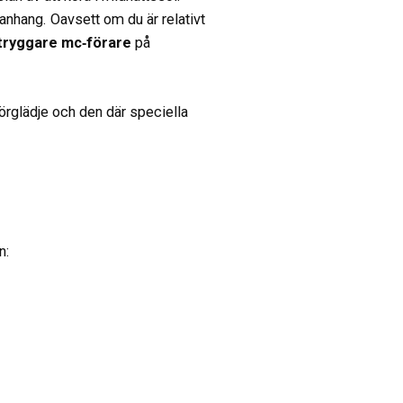
anhang. Oavsett om du är relativt
tryggare mc‑förare
på
örglädje och den där speciella
n: