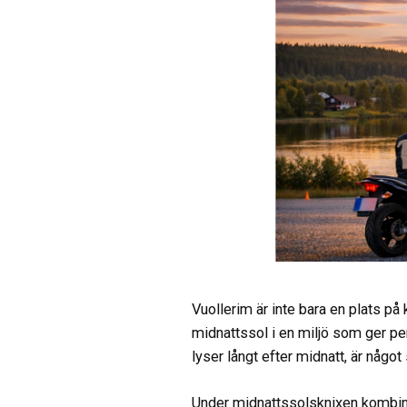
Vuollerim är inte bara en plats p
midnattssol i en miljö som ger per
lyser långt efter midnatt, är någo
Under midnattssolsknixen kombin