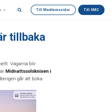
Till Medlemssidor
Till SMC
n
r tillbaka
ellt. Vägarna blir
är
Midnattssolsknixen i
terigen går att boka.