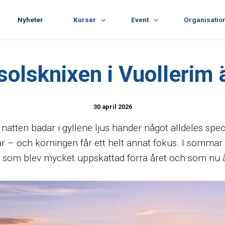
Nyheter
Kurser
Event
Organisatio
olsknixen i Vuollerim ä
30 april 2026
natten badar i gyllene ljus händer något alldeles speci
r – och körningen får ett helt annat fokus. I sommar 
s som blev mycket uppskattad förra året och som nu å