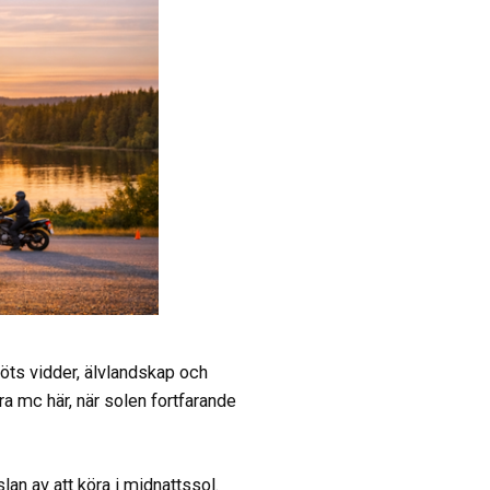
öts vidder, älvlandskap och
ra mc här, när solen fortfarande
an av att köra i midnattssol.