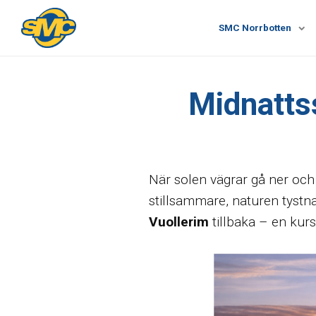
SMC Norrbotten
Midnattss
När solen vägrar gå ner och 
stillsammare, naturen tystna
Vuollerim
tillbaka – en kur