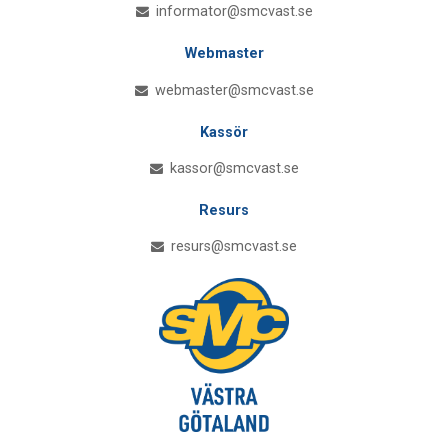
informator@smcvast.se
Webmaster
webmaster@smcvast.se
Kassör
kassor@smcvast.se
Resurs
resurs@smcvast.se