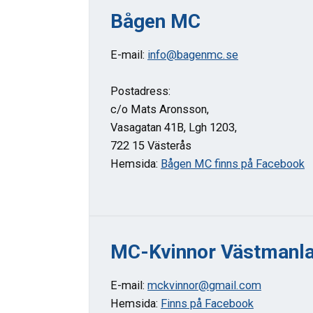
Bågen MC
E-mail:
info@bagenmc.se
Postadress:
c/o Mats Aronsson,
Vasagatan 41B, Lgh 1203,
722 15 Västerås
Hemsida:
Bågen MC finns på Facebook
MC-Kvinnor Västmanl
E-mail:
mckvinnor@gmail.com
Hemsida:
Finns på Facebook