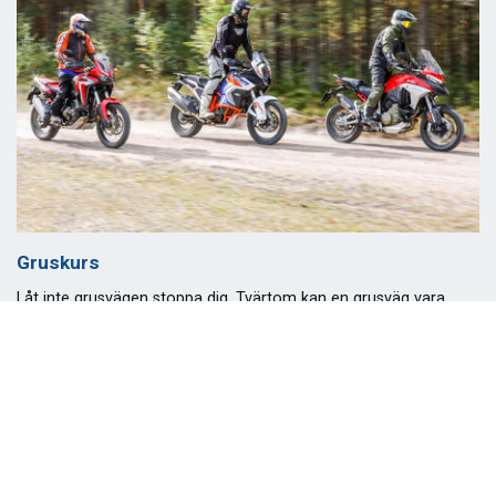
Gruskurs
Låt inte grusvägen stoppa dig. Tvärtom kan en grusväg vara
inbjudande och alldeles fantastisk.
Åk
till
toppen
Gruskurser