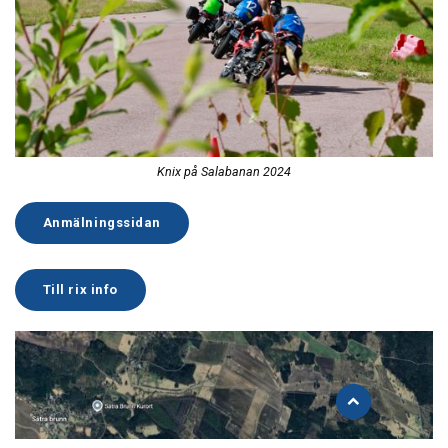
Knix på Salabanan 2024
Anmälningssidan
Till rix info
Åk
till