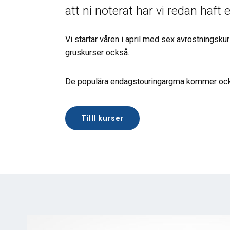
att ni noterat har vi redan haft et
Vi startar våren i april med sex avrostningskurs
gruskurser också.
De populära endagstouringargma kommer ock
Tilll kurser