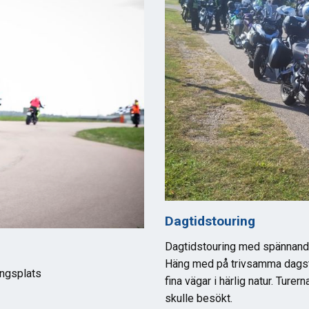
Dagtidstouring
Dagtidstouring med spännande
Häng med på trivsamma dagstu
ingsplats
fina vägar i härlig natur. Ture
skulle besökt.