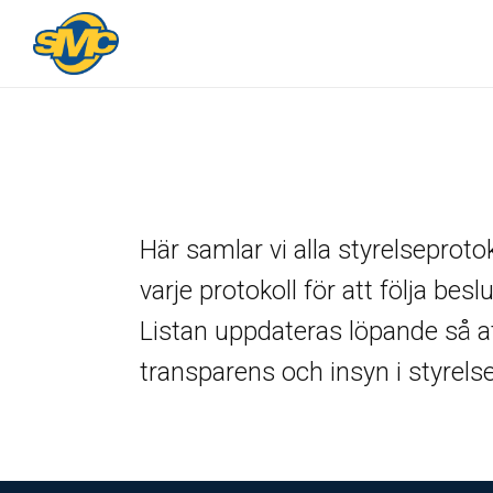
Här samlar vi alla styrelseproto
varje protokoll för att följa be
Listan uppdateras löpande så att d
transparens och insyn i styrels