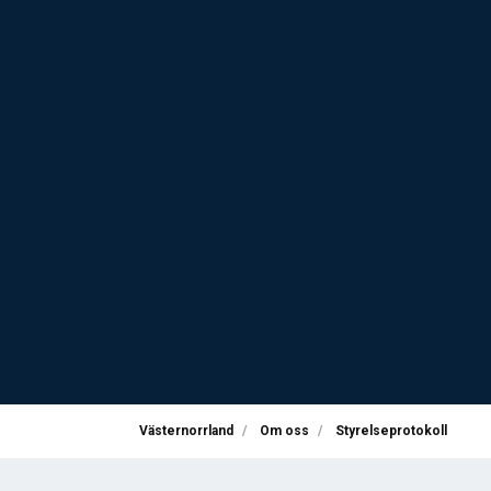
Västernorrland
Om oss
Styrelseprotokoll