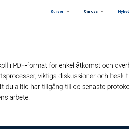
Kurser
Om oss
Nyhet
koll i PDF-format för enkel åtkomst och över
slutsprocesser, viktiga diskussioner och beslu
u alltid har tillgång till de senaste protokolle
ens arbete.