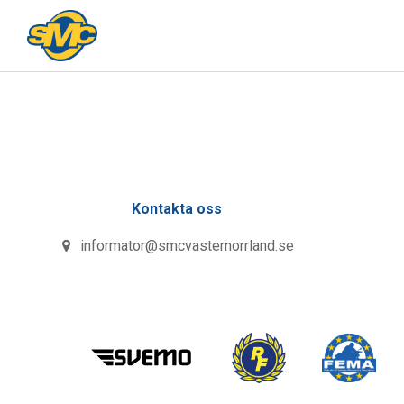
Kontakta oss
informator@smcvasternorrland.se