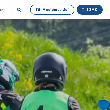
Till Medlemssidor
Till SMC
er