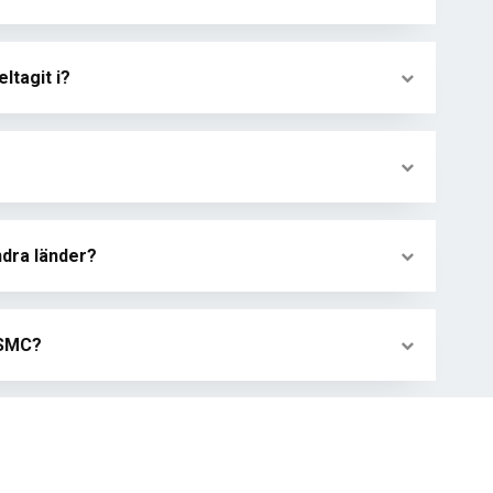
ltagit i?
andra länder?
 SMC?
ng