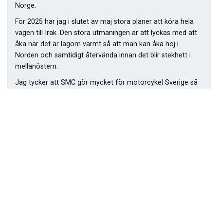
Norge.
För 2025 har jag i slutet av maj stora planer att köra hela
vägen till Irak. Den stora utmaningen är att lyckas med att
åka när det är lagom varmt så att man kan åka hoj i
Norden och samtidigt återvända innan det blir stekhett i
mellanöstern.
Jag tycker att SMC gör mycket för motorcykel Sverige så
jag började engagera mig i föreningen och fick uppdrag i
Åk
början av 2025 som suppleant. Sen älskar jag även
till
kursverksamheten i SMC så min förhoppning är att jag ska
toppen
kunna bidra till den som instruktör i framtiden.
styrelsen@smcorebro.se
Richard Währme
SUPPLEANT