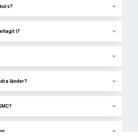
-kurs?
ltagit i?
andra länder?
 SMC?
ng