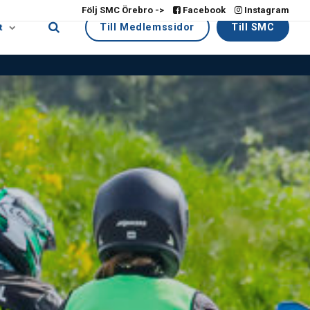
Följ SMC Örebro ->
Facebook
Instagram
Till Medlemssidor
Till SMC
t