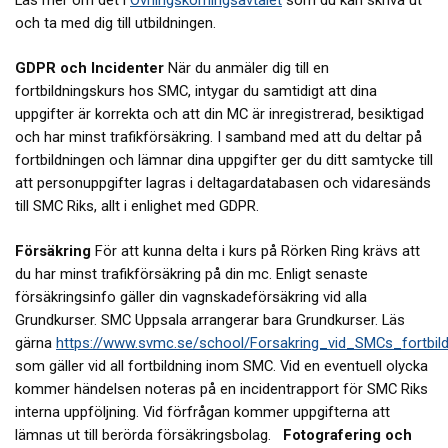
och ta med dig till utbildningen.
GDPR och Incidenter
När du anmäler dig till en
fortbildningskurs hos SMC, intygar du samtidigt att dina
uppgifter är korrekta och att din MC är inregistrerad, besiktigad
och har minst trafikförsäkring. I samband med att du deltar på
fortbildningen och lämnar dina uppgifter ger du ditt samtycke till
att personuppgifter lagras i deltagardatabasen och vidaresänds
till SMC Riks, allt i enlighet med GDPR.
Försäkring
För att kunna delta i kurs på Rörken Ring krävs att
du har minst trafikförsäkring på din mc. Enligt senaste
försäkringsinfo gäller din vagnskadeförsäkring vid alla
Grundkurser. SMC Uppsala arrangerar bara Grundkurser. Läs
gärna
https://www.svmc.se/school/Forsakring_vid_SMCs_fortbild
som gäller vid all fortbildning inom SMC.
Vid en eventuell olycka
kommer händelsen noteras på en incidentrapport för SMC Riks
interna uppföljning. Vid förfrågan kommer uppgifterna att
lämnas ut till berörda försäkringsbolag.
Fotografering och