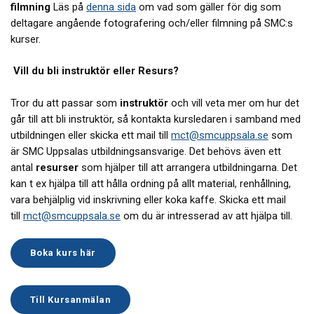
filmning
Läs på
denna sida
om vad som gäller för dig som
deltagare angående fotografering och/eller filmning på SMC:s
kurser.
Vill du bli instruktör eller Resurs?
Tror du att passar som
instruktör
och vill veta mer om hur det
går till att bli instruktör, så kontakta kursledaren i samband med
utbildningen eller skicka ett mail till
mct@smcuppsala.se
som
är SMC Uppsalas utbildningsansvarige.
Det behövs även ett
antal
resurser
som hjälper till att arrangera utbildningarna. Det
kan t ex hjälpa till att hålla ordning på allt material, renhållning,
vara behjälplig vid inskrivning eller koka kaffe. Skicka ett mail
till
mct@smcuppsala.se
om du är intresserad av att hjälpa till.
Boka kurs här
Till Kursanmälan