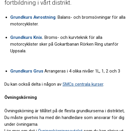
fortbildning i vårt distrikt.
Grundkurs Avrostning
. Balans- och bromsövningar för alla
motorcyklister.
Grundkurs Knix
.
Broms- och kurvteknik för alla
motorcyklister sker på Gokartbanan Rörken Ring utanför
Uppsala.
Grundkurs Grus
Arrangeras i 4 olika nivåer 1L, 1, 2 och 3
Du kan också delta i någon av
SMCs centrala kurser
.
Övningskörning
Övningskörning är tillåtet på de flesta grundkurserna i distriktet,
Du måste givetvis ha med din handledare som ansvarar för dig
under övningarna.
Läs mer om det i
Övningskörningsavtalet
som du kan skriva ut