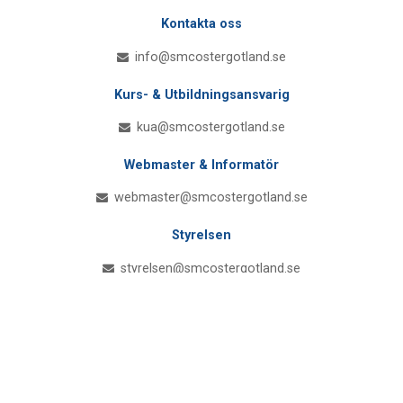
Kontakta oss
info@smcostergotland.se
Kurs- & Utbildningsansvarig
kua@smcostergotland.se
Webmaster & Informatör
webmaster@smcostergotland.se
Styrelsen
styrelsen@smcostergotland.se
Åk
Våra Sociala Medier
till
toppen