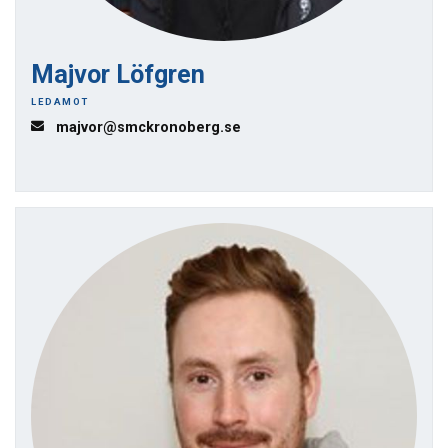
Majvor Löfgren
LEDAMOT
majvor@smckronoberg.se