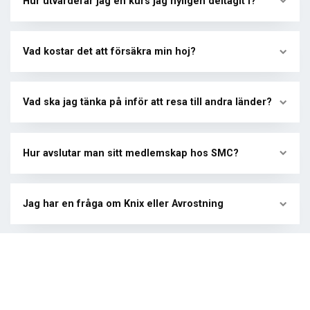
Hur utvärderar jag en kurs jag nyligen deltagit i?
Vad kostar det att försäkra min hoj?
Vad ska jag tänka på inför att resa till andra länder?
Hur avslutar man sitt medlemskap hos SMC?
Jag har en fråga om Knix eller Avrostning
Åk
till
toppen
Kontakta oss