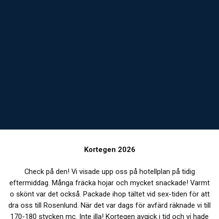
Kortegen 2026
Check på den! Vi visade upp oss på hotellplan på tidig
eftermiddag. Många fräcka hojar och mycket snackade! Varmt
o skönt var det också. Packade ihop tältet vid sex-tiden för att
dra oss till Rosenlund. När det var dags för avfärd räknade vi till
170-180 stycken mc. Inte illa! Kortegen avgick i tid och vi hade