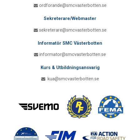
ordforande@smcvasterbotten.se
Sekreterare/Webmaster
sekreterare@smcvasterbotten.se
Informatör SMC Västerbotten
informator@smcvasterbotten.se
Kurs & Utbildningsansvarig
kua@smcvasterbotten.se