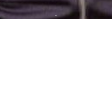
uppgifter
t distriktet följer stadgarna och arbetar mot sina mål.
svar fördistriktets ekonomi, budget, och bokslut samt att ekonomi
amheten
– Styrelsen planerar och verkställer distriktets verksam