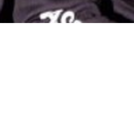
Västerbotten
Styrelse
Styrelsens 
1.
Leda Distriktet
– Styrelsen ansvarar för at
2.
Ekonomisk förvaltning
– Styrelsen har an
3.
Planering och genomförande av verks
kurser, och evenemang.