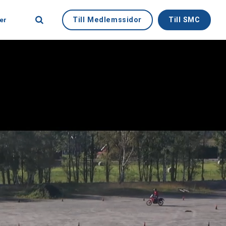
Till Medlemssidor
Till SMC
er