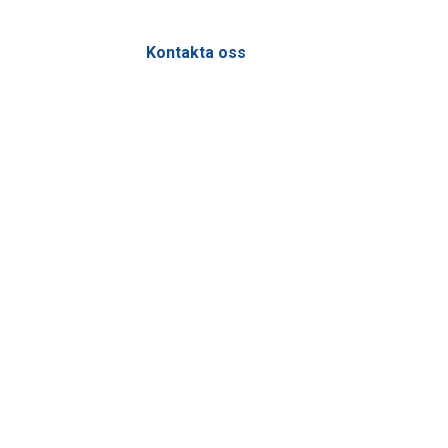
Kontakta oss
info@smcuppsala.se