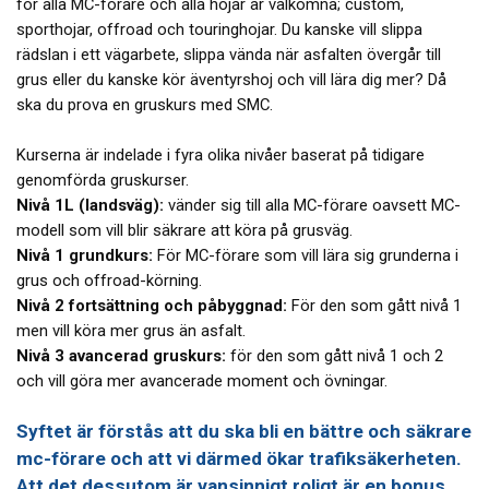
för alla MC-förare och alla hojar är välkomna; custom,
sporthojar, offroad och touringhojar. Du kanske vill slippa
rädslan i ett vägarbete, slippa vända när asfalten övergår till
grus eller du kanske kör äventyrshoj och vill lära dig mer? Då
ska du prova en gruskurs med SMC.
Kurserna är indelade i fyra olika nivåer baserat på tidigare
genomförda gruskurser.
Nivå 1L
(landsväg):
vänder sig till alla MC-förare oavsett MC-
modell som vill blir säkrare att köra på grusväg.
Nivå 1 grundkurs:
För MC-förare som vill lära sig grunderna i
grus och offroad-körning.
Nivå 2 fortsättning och påbyggnad:
För den som gått nivå 1
men vill köra mer grus än asfalt.
Nivå 3 avancerad gruskurs:
för den som gått nivå 1 och 2
och vill göra mer avancerade moment och övningar.
Syftet är förstås att du ska bli en bättre och säkrare
mc-förare och att vi därmed ökar trafiksäkerheten.
Att det dessutom är vansinnigt roligt är en bonus.