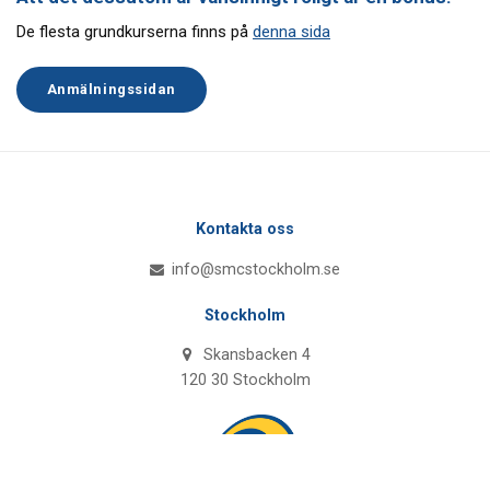
De flesta grundkurserna finns på
denna sida
Anmälningssidan
Kontakta oss
info@smcstockholm.se
Stockholm
Skansbacken 4
120 30 Stockholm
Åk
till