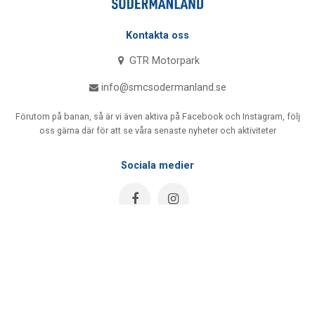
Kontakta oss
GTR Motorpark
info@smcsodermanland.se
Förutom på banan, så är vi även aktiva på Facebook och Instagram, följ
oss gärna där för att se våra senaste nyheter och aktiviteter
Sociala medier
Åk
till
toppen