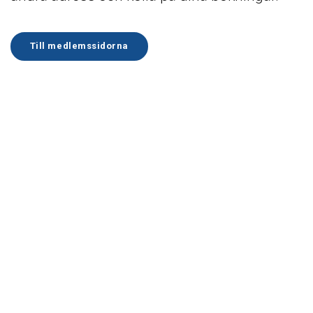
Till medlemssidorna
Åk
till
toppen