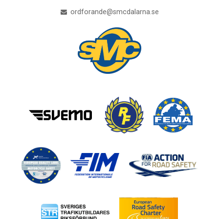
ordforande@smcdalarna.se