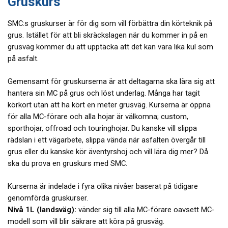
Gruskurs
SMC:s gruskurser är för dig som vill förbättra din körteknik på
grus. Istället för att bli skräckslagen när du kommer in på en
grusväg kommer du att upptäcka att det kan vara lika kul som
på asfalt.
Gemensamt för gruskurserna är att deltagarna ska lära sig att
hantera sin MC på grus och löst underlag. Många har tagit
körkort utan att ha kört en meter grusväg. Kurserna är öppna
för alla MC-förare och alla hojar är välkomna; custom,
sporthojar, offroad och touringhojar. Du kanske vill slippa
rädslan i ett vägarbete, slippa vända när asfalten övergår till
grus eller du kanske kör äventyrshoj och vill lära dig mer? Då
ska du prova en gruskurs med SMC.
Kurserna är indelade i fyra olika nivåer baserat på tidigare
genomförda gruskurser.
Nivå 1L
(landsväg):
vänder sig till alla MC-förare oavsett MC-
modell som vill blir säkrare att köra på grusväg.