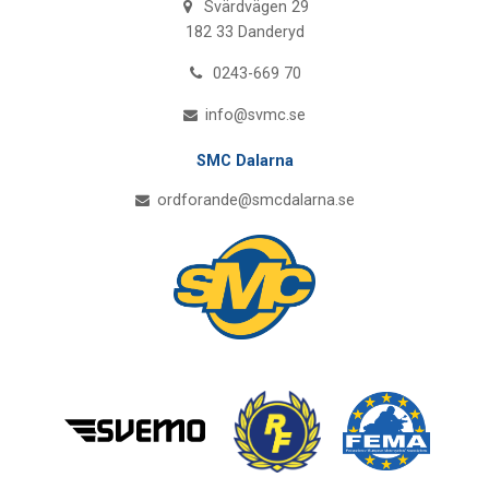
Svärdvägen 29
182 33 Danderyd
0243-669 70
info@svmc.se
SMC Dalarna
ordforande@smcdalarna.se