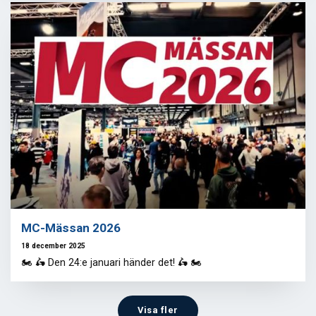
MC-Mässan 2026
18 december 2025
🏍️ 🛵 Den 24:e januari händer det! ️🛵 🏍️
Visa fler