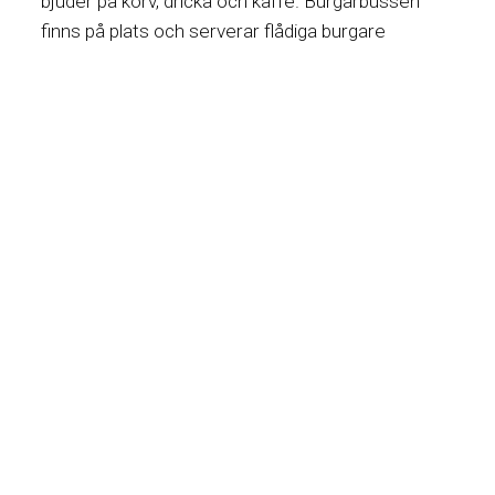
bjuder på korv, dricka och kaffe. Burgarbussen
finns på plats och serverar flådiga burgare