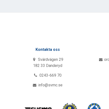
Kontakta oss
Svärdvägen 29
or
182 33 Danderyd
0243-669 70
info@svmc.se