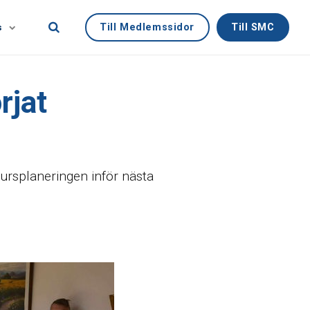
Till Medlemssidor
Till SMC
s
rjat
kursplaneringen inför nästa