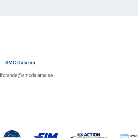
SMC Dalarna
dforande@smcdalarna.se