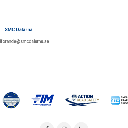
SMC Dalarna
dforande@smcdalarna.se