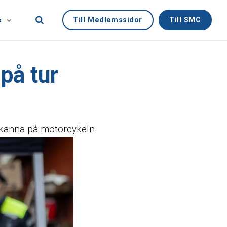
Till Medlemssidor
Till SMC
s
på tur
 känna på motorcykeln.