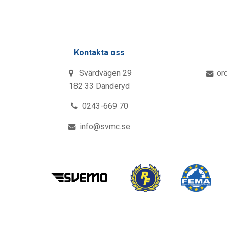
Kontakta oss
Svärdvägen 29
or
182 33 Danderyd
0243-669 70
info@svmc.se