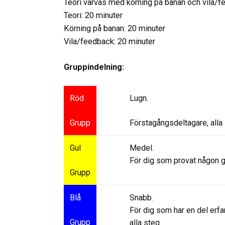
Teori varvas med körning på banan och vila/f
Teori: 20 minuter
Körning på banan: 20 minuter
Vila/feedback: 20 minuter
Gruppindelning:
Röd
Lugn.
Grupp
Förstagångsdeltagare, alla
Gul
Medel.
För dig som provat någon gå
Grupp
Blå
Snabb.
För dig som har en del erfar
Grupp
alla steg