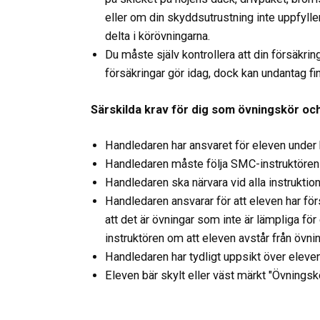
eller om din skyddsutrustning inte uppfylle
delta i körövningarna.
Du måste själv kontrollera att din försäkring
försäkringar gör idag, dock kan undantag fi
Särskilda krav för dig som övningskör och
Handledaren har ansvaret för eleven under 
Handledaren måste följa SMC-instruktörens
Handledaren ska närvara vid alla instruktio
Handledaren ansvarar för att eleven har för
att det är övningar som inte är lämpliga f
instruktören om att eleven avstår från övni
Handledaren har tydligt uppsikt över eleven
Eleven bär skylt eller väst märkt "Övningsk
Handledare och elev behöver underteckna ett a