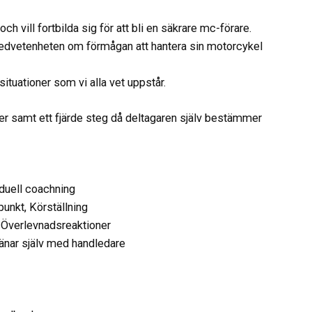
ch vill fortbilda sig för att bli en säkrare mc-förare.
medvetenheten om förmågan att hantera sin motorcykel
ksituationer som vi alla vet uppstår.
er samt ett fjärde steg då deltagaren själv bestämmer
iduell coachning
unkt, Körställning
, Överlevnadsreaktioner
ränar själv med handledare