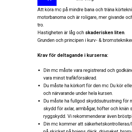
Att köra mc på mindre bana och träna körteknik ä
motorbanorna och är roligare, mer givande oc
tro.
Hastigheten är låg och
skaderisken liten
.
Grunden och principen i kurv- & bromsteknike
Krav för deltagande i kurserna:
Din mc måste vara registrerad och godkänd 
vara minst trafikförsäkrad.
Du måste ha körkort för den mc Du kör ell
och närvarande under hela kursen.
Du måste ha fullgod skyddsutrustning för m
skydd för axlar, armbågar, höfter och knän 
ryggskydd. Vi rekommenderar även bröstpl
Din mc kommer att säkerhetskontrolleras/be
på skicket på hojens däck, drivpaket, brom