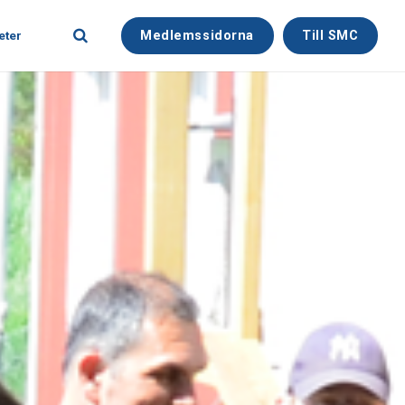
Medlemssidorna
Till SMC
eter