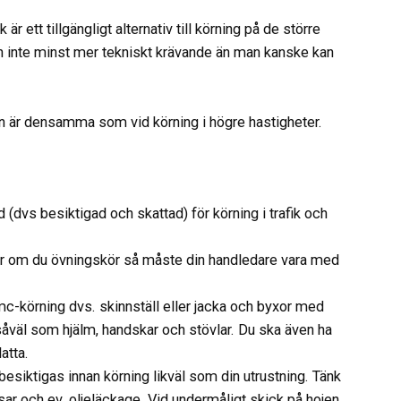
r ett tillgängligt alternativ till körning på de större
h inte minst mer tekniskt krävande än man kanske kan
n är densamma som vid körning i högre hastigheter.
(dvs besiktigad och skattad) för körning i trafik och
er om du övningskör så måste din handledare vara med
c-körning dvs. skinnställ eller jacka och byxor med
såväl som hjälm, handskar och stövlar. Du ska även ha
atta.
siktigas innan körning likväl som din utrustning. Tänk
sar och ev. oljeläckage. Vid undermåligt skick på hojen