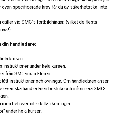
r ovan specificerade krav får du av säkerhetsskäl inte
 gäller vid SMC´s fortbildningar. (vilket de flesta
nnas!)
 din handledare:
hela kursen.
 instruktioner under hela kursen.
ner från SMC-instruktören.
stått instruktioner och övningar. Om handledaren anser
ör eleven ska handledaren besluta och informera SMC-
ngen.
 men behöver inte delta i körningen.
ör" under hela kursen.
vtal, om du vill kan du skriva ut
dokumentet
och fylla i