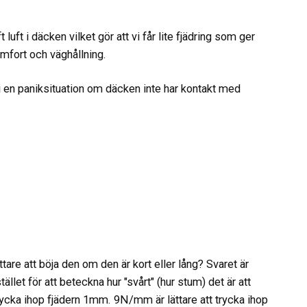
 luft i däcken vilket gör att vi får lite fjädring som ger
komfort och väghållning.
i en paniksituation om däcken inte har kontakt med
ättare att böja den om den är kort eller lång? Svaret är
ället för att beteckna hur "svårt" (hur stum) det är att
trycka ihop fjädern 1mm. 9N/mm är lättare att trycka ihop