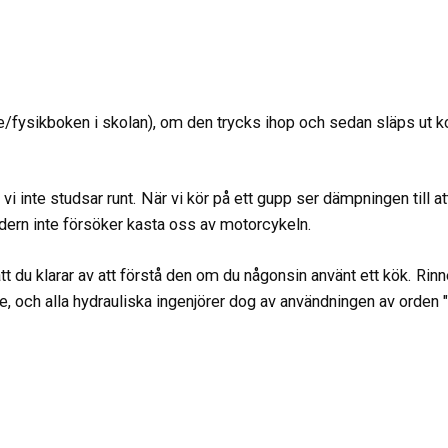
e/fysikboken i skolan), om den trycks ihop och sedan släps ut komm
 vi inte studsar runt. När vi kör på ett gupp ser dämpningen till a
ädern inte försöker kasta oss av motorcykeln.
 du klarar av att förstå den om du någonsin använt ett kök. Rinner
re, och alla hydrauliska ingenjörer dog av användningen av orden "