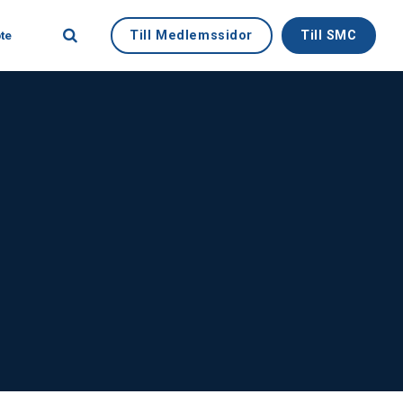
Till Medlemssidor
Till SMC
te