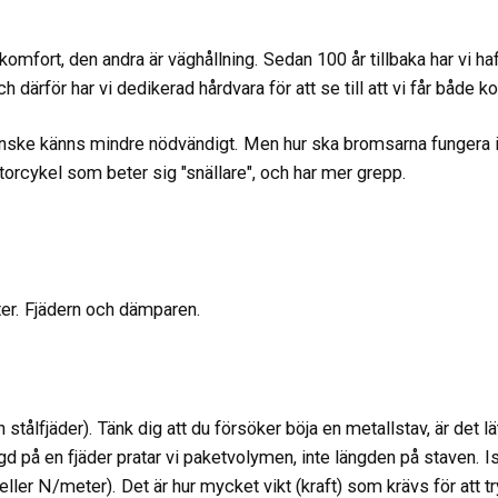
r komfort, den andra är väghållning. Sedan 100 år tillbaka har vi haft
 därför har vi dedikerad hårdvara för att se till att vi får både 
 kanske känns mindre nödvändigt. Men hur ska bromsarna fungera 
otorcykel som beter sig "snällare", och har mer grepp.
ter. Fjädern och dämparen.
n stålfjäder). Tänk dig att du försöker böja en metallstav, är det l
ngd på en fjäder pratar vi paketvolymen, inte längden på staven. Ist
ller N/meter). Det är hur mycket vikt (kraft) som krävs för att 