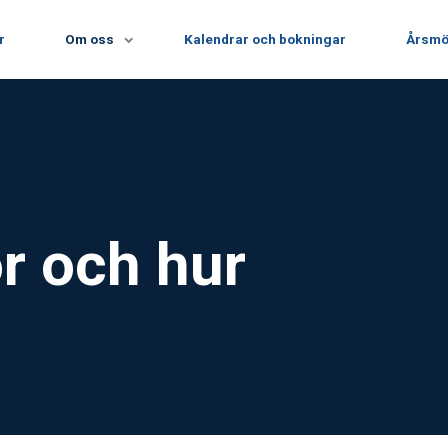
r
Om oss
Kalendrar och bokningar
Årsmö
ör och hur