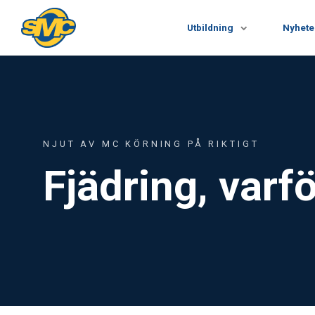
Utbildning
Nyhete
NJUT AV MC KÖRNING PÅ RIKTIGT
Fjädring, varf