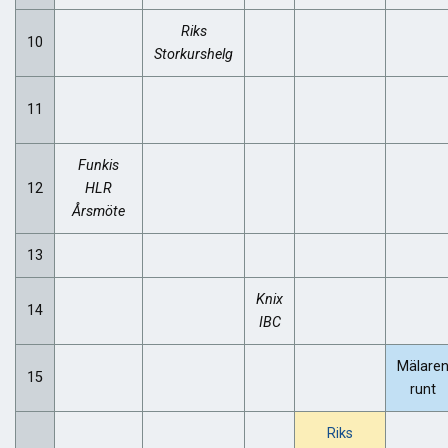
Riks
10
Storkurshelg
11
Funkis
12
HLR
Årsmöte
13
Knix
14
IBC
Mälare
15
runt
Riks