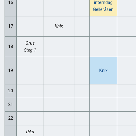
16
interndag
Gelleråsen
17
Knix
Grus
18
Steg 1
19
Knix
20
21
22
Riks