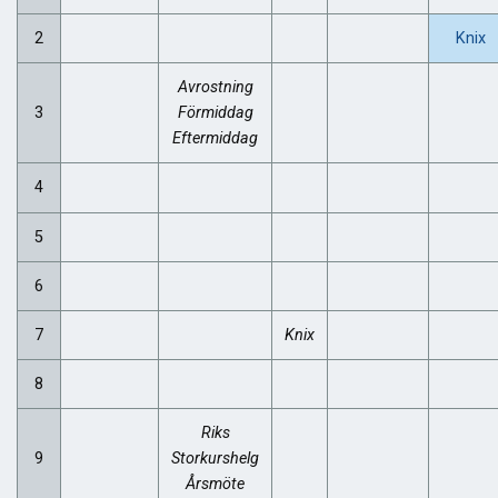
2
Knix
Avrostning
3
Förmiddag
Eftermiddag
4
5
6
7
Knix
8
Riks
9
Storkurshelg
Årsmöte