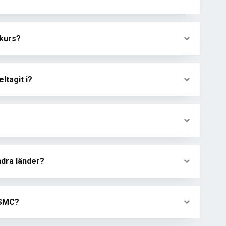
-kurs?
ltagit i?
andra länder?
 SMC?