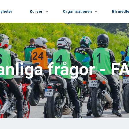
yheter
Kurser
Organisationen
Bli medl
anliga frågor - F