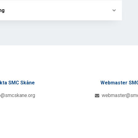
ng
kta SMC Skåne
Webmaster SMC
o@smcskane.org
webmaster@smc