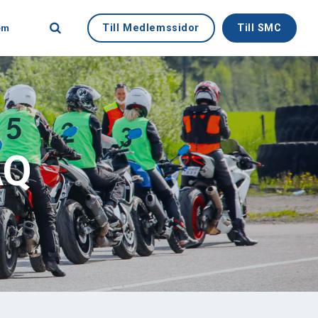
Till Medlemssidor
Till SMC
em
AQ