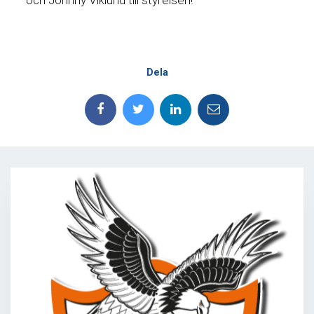
och Johnny Viklund till styrelsen!
Dela